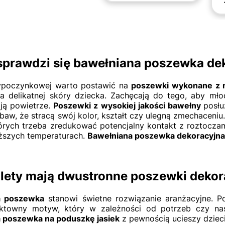
sprawdzi się bawełniana poszewka de
ypoczynkowej warto postawić na
poszewki wykonane z n
la delikatnej skóry dziecka. Zachęcają do tego, aby mł
ją powietrze.
Poszewki z wysokiej jakości bawełny
posłu
baw, że stracą swój kolor, kształt czy ulegną zmechaceni
których trzeba zredukować potencjalny kontakt z roztoc
ższych temperaturach.
Bawełniana poszewka dekoracyjn
alety mają dwustronne poszewki deko
a poszewka
stanowi świetne rozwiązanie aranżacyjne. 
ektowny motyw, który w zależności od potrzeb czy na
 poszewka na poduszkę jasiek
z pewnością ucieszy dzieci