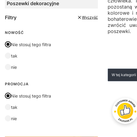
człowieka. 
Poszewki dekoracyjne
pozostaną w
kolorowe i 
Filtry
Wyczyść
bohaterowie
zwrócić uw
poszewki.
NOWOŚĆ
Nie stosuj tego filtra
tak
nie
W tej kategori
PROMOCJA
Nie stosuj tego filtra
05.08.2026
Jestem bardzo zadowolona z
tak
06.08.2026
zakupów. Zamówienie
zostało zrealizowane
👍
nie
sprawnie, przesyłka dotarła
Karol K.
szybko i była dobrze
zabezpieczona. Obsługa na
wysokim poziomie.