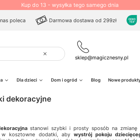
Kup do 13 - wysyłka tego samego dnia
 nas poleca
Darmowa dostawa od 299zł
Wyczyść
Szukaj
sklep@magicznesny.pl
ła
Dla dzieci
Dom i ogród
Blog
Nowe produkt
i dekoracyjne
ekoracyjna
stanowi szybki i prosty sposób na zmian
 w kosztowne dodatki, aby
wystrój pokoju dziecięce