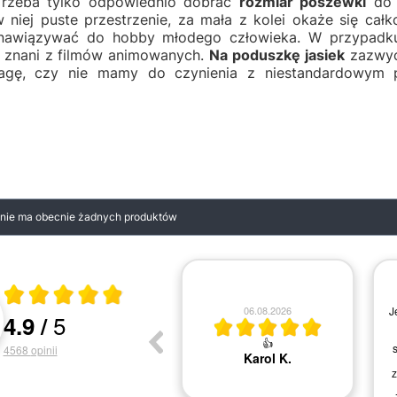
Trzeba tylko odpowiednio dobrać
rozmiar poszewki
do 
 niej puste przestrzenie, za mała z kolei okaże się cał
nawiązywać do hobby młodego człowieka. W przypadku ki
 znani z filmów animowanych.
Na poduszkę jasiek
zazwycz
agę, czy nie mamy do czynienia z niestandardowym pr
i nie ma obecnie żadnych produktów
Średnia ocena 4.9 z 5
05.08.2026
05.08.2026
5
4.9
/
Oceny i recenzje klientów
Wszystko ok
Bardzo dobrze
4568
opinii
Natalia M.
Agnieszka Ś.