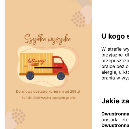
Zakupiona kołdra spełniła
moje oczekiwania – jest
Izabela K.
lekka, miękka i bardzo ciepła.
Z przyjemnością wrócę po
kolejne zakupy i polecam
sklep! 🤩
U kogo 
W strefie w
przyjazne d
przepuszcza
pralce bez o
alergie, u 
prania w wy
Jakie z
Dwustronn
posiada ef
Dwustronna