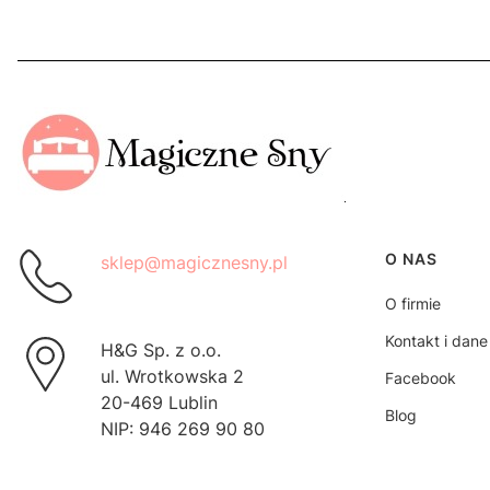
Linki w s
O NAS
sklep@magicznesny.pl
O firmie
Kontakt i dane
H&G Sp. z o.o.
ul. Wrotkowska 2
Facebook
20-469 Lublin
Blog
NIP: 946 269 90 80