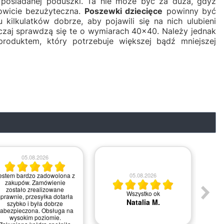
posiadanej poduszki. Ta nie może być za duża, gdyż
kowicie bezużyteczna.
Poszewki dziecięce
powinny być
lkulatków dobrze, aby pojawili się na nich ulubieni
aj sprawdzą się te o wymiarach 40x40. Należy jednak
oduktem, który potrzebuje większej bądź mniejszej
05.08.2026
03.08.2026
Jestem zadowolona
Szybko i sprawnie
Joanna P.
Joanna L.