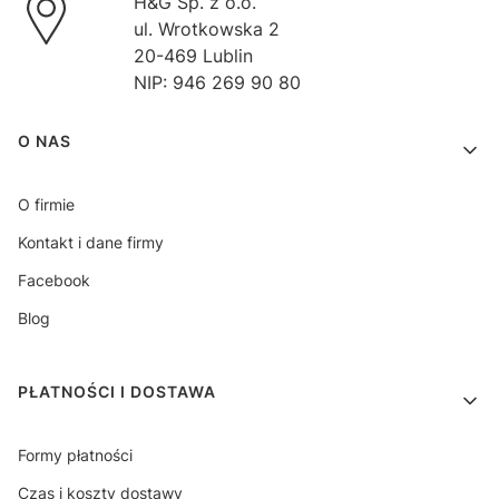
H&G Sp. z o.o.
ul. Wrotkowska 2
20-469 Lublin
NIP: 946 269 90 80
Linki w stopce
O NAS
O firmie
Kontakt i dane firmy
Facebook
Blog
PŁATNOŚCI I DOSTAWA
Formy płatności
Czas i koszty dostawy