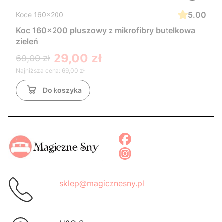
5.00
Koce 160x200
Koc 160x200 pluszowy z mikrofibry butelkowa
zieleń
29,00 zł
69,00 zł
Najniższa cena:
69,00 zł
Do koszyka
sklep@magicznesny.pl