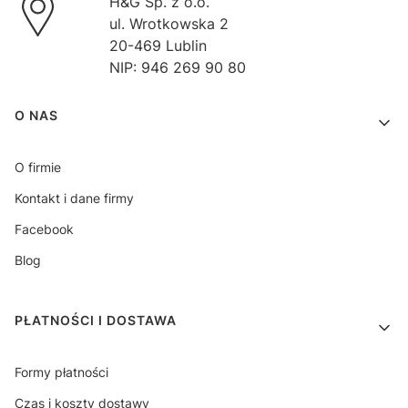
H&G Sp. z o.o.
ul. Wrotkowska 2
20-469 Lublin
NIP: 946 269 90 80
Linki w stopce
O NAS
O firmie
Kontakt i dane firmy
Facebook
Blog
PŁATNOŚCI I DOSTAWA
Formy płatności
Czas i koszty dostawy