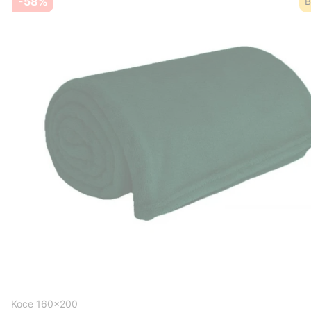
-58%
B
Koce 160x200