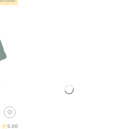
estseller
5.00