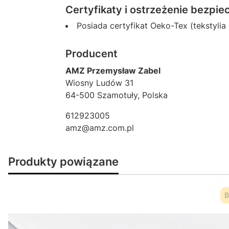
Certyfikaty i ostrzeżenie bezpi
Posiada certyfikat Oeko-Tex (tekstyli
Producent
AMZ Przemysław Zabel
Wiosny Ludów 31
64-500 Szamotuły, Polska
612923005
amz@amz.com.pl
Produkty powiązane
B