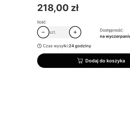
218,00 zł
Cena
Ilość
Dostępność:
szt.
na wyczerpani
Czas wysyłki:
24 godziny
Dodaj do koszyka