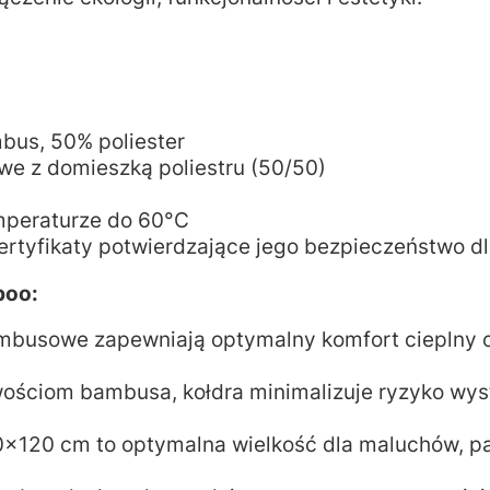
bus, 50% poliester
e z domieszką poliestru (50/50)
emperaturze do 60°C
ertyfikaty potwierdzające jego bezpieczeństwo dl
boo:
mbusowe zapewniają optymalny komfort cieplny or
wościom bambusa, kołdra minimalizuje ryzyko wystą
90x120 cm to optymalna wielkość dla maluchów, 