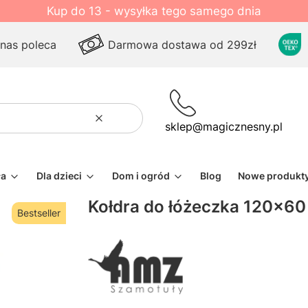
Kup do 13 - wysyłka tego samego dnia
 nas poleca
Darmowa dostawa od 299zł
Wyczyść
Szukaj
sklep@magicznesny.pl
ła
Dla dzieci
Dom i ogród
Blog
Nowe produkt
Kołdra do łóżeczka 120x
Bestseller