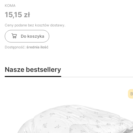
KOMA
Cena
15,15 zł
Ceny podane bez kosztów dostawy.
Do koszyka
Dostępność:
średnia ilość
Nasze bestsellery
B