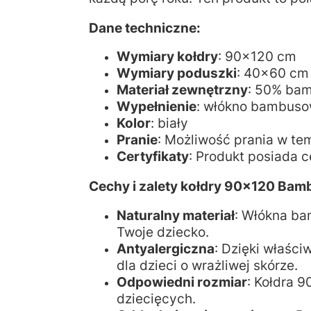
Dane techniczne:
Wymiary kołdry
: 90x120 cm
Wymiary poduszki
: 40x60 cm
Materiał zewnętrzny
: 50% bam
Wypełnienie
: włókno bambusow
Kolor
: biały
Pranie
: Możliwość prania w t
Certyfikaty
: Produkt posiada c
Cechy i zalety kołdry 90x120 Bam
Naturalny materiał
: Włókna ba
Twoje dziecko.
Antyalergiczna
: Dzięki właści
dla dzieci o wrażliwej skórze.
Odpowiedni rozmiar
: Kołdra 
dziecięcych.