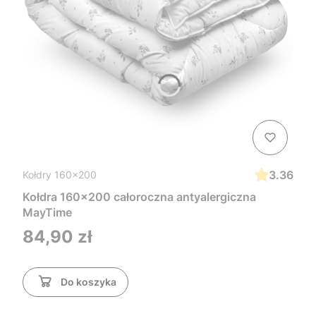
3.36
Kołdry 160x200
Kołdra 160x200 całoroczna antyalergiczna
MayTime
Cena
84,90 zł
Do koszyka