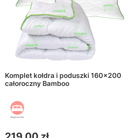
Komplet kołdra i poduszki 160x200
całoroczny Bamboo
219,00 zł
Cena