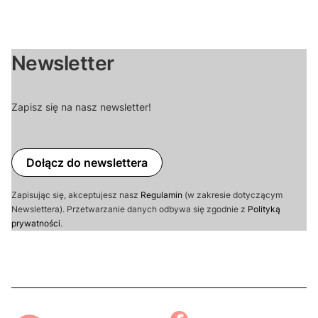
Newsletter
Zapisz się na nasz newsletter!
Dołącz do newslettera
Zapisując się, akceptujesz nasz
Regulamin
(w zakresie dotyczącym
Newslettera). Przetwarzanie danych odbywa się zgodnie z
Polityką
prywatności
.