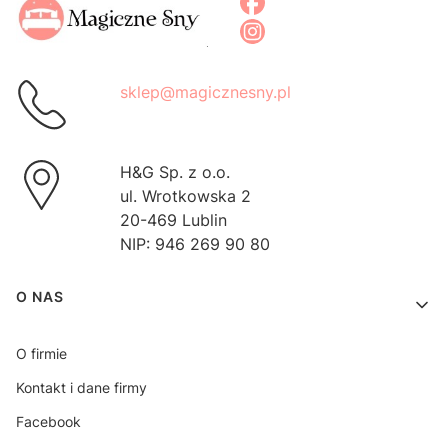
sklep@magicznesny.pl
H&G Sp. z o.o.
ul. Wrotkowska 2
20-469 Lublin
NIP: 946 269 90 80
Linki w stopce
O NAS
O firmie
Kontakt i dane firmy
Facebook