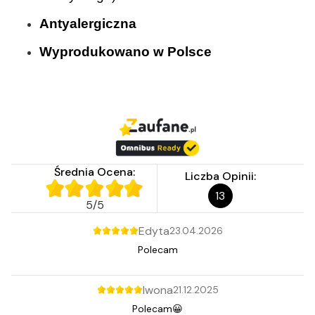
Antyalergiczna
Wyprodukowano w Polsce
Średnia Ocena:
Liczba Opinii:
13
5
/
5
Edyta
23.04.2026
Polecam
Iwona
21.12.2025
Polecam😀