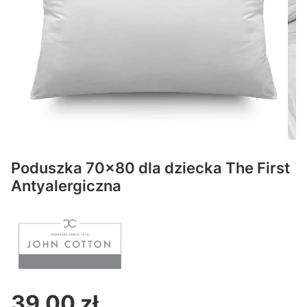
Poduszka 70x80 dla dziecka The First
Antyalergiczna
39,00 zł
Cena