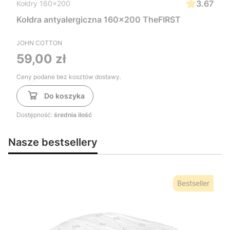
3.67
Kołdry 160x200
Kołdra antyalergiczna 160x200 TheFIRST
JOHN COTTON
Cena
59,00 zł
Ceny podane bez kosztów dostawy.
Do koszyka
Dostępność:
średnia ilość
Nasze bestsellery
Bestseller