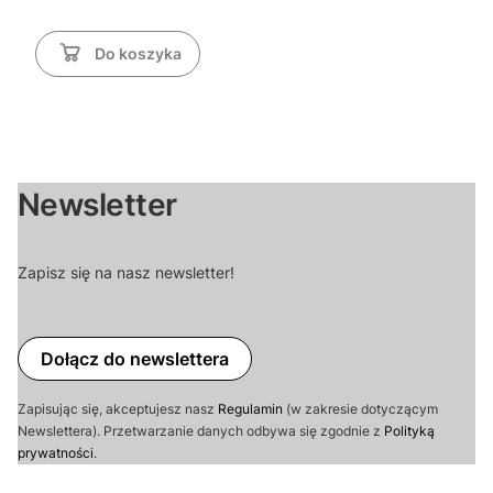
Do koszyka
Newsletter
Zapisz się na nasz newsletter!
Dołącz do newslettera
Zapisując się, akceptujesz nasz
Regulamin
(w zakresie dotyczącym
Newslettera). Przetwarzanie danych odbywa się zgodnie z
Polityką
prywatności
.