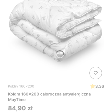
3.36
Kołdry 160x200
Kołdra 160x200 całoroczna antyalergiczna
MayTime
Cena
84,90 zł