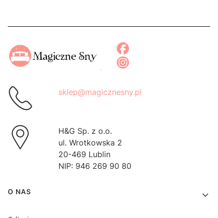
sklep@magicznesny.pl
H&G Sp. z o.o.
ul. Wrotkowska 2
20-469 Lublin
NIP: 946 269 90 80
Linki w stopce
O NAS