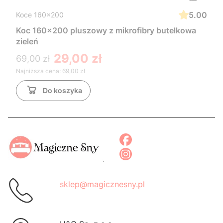
5.00
Koce 160x200
Koc 160x200 pluszowy z mikrofibry butelkowa
zieleń
29,00 zł
69,00 zł
Najniższa cena:
69,00 zł
Do koszyka
sklep@magicznesny.pl