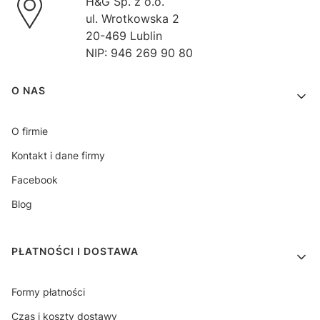
H&G Sp. z o.o.
ul. Wrotkowska 2
20-469 Lublin
NIP: 946 269 90 80
Linki w stopce
O NAS
O firmie
Kontakt i dane firmy
Facebook
Blog
PŁATNOŚCI I DOSTAWA
Formy płatności
Czas i koszty dostawy