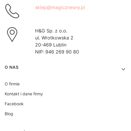
sklep@magicznesny.pl
H&G Sp. z o.o.
ul. Wrotkowska 2
20-469 Lublin
NIP: 946 269 90 80
Linki w stopce
O NAS
O firmie
Kontakt i dane firmy
Facebook
Blog