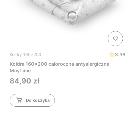
3.36
Kołdry 160x200
Kołdra 160x200 całoroczna antyalergiczna
MayTime
Cena
84,90 zł
Do koszyka