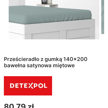
Prześcieradło z gumką 140x200
bawełna satynowa miętowe
80,79 zł
Cena