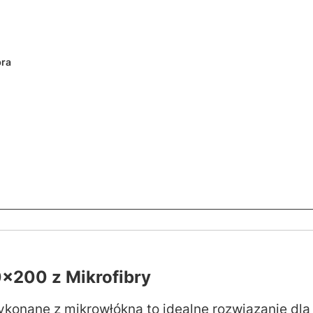
bra
x200 z Mikrofibry
konane z mikrowłókna to idealne rozwiązanie dla 