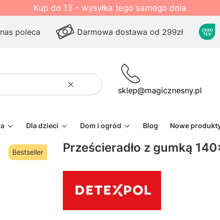
Kup do 13 - wysyłka tego samego dnia
 nas poleca
Darmowa dostawa od 299zł
Wyczyść
Szukaj
sklep@magicznesny.pl
ła
Dla dzieci
Dom i ogród
Blog
Nowe produkt
Prześcieradło z gumką 140
Bestseller