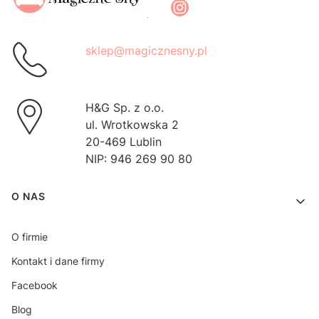
sklep@magicznesny.pl
H&G Sp. z o.o.
ul. Wrotkowska 2
20-469 Lublin
NIP: 946 269 90 80
Linki w stopce
O NAS
O firmie
Kontakt i dane firmy
Facebook
Blog