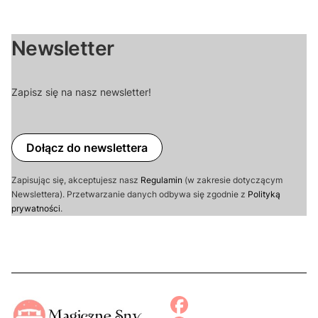
Newsletter
Zapisz się na nasz newsletter!
Dołącz do newslettera
Zapisując się, akceptujesz nasz
Regulamin
(w zakresie dotyczącym
Newslettera). Przetwarzanie danych odbywa się zgodnie z
Polityką
prywatności
.