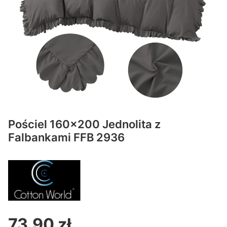
Pościel 160x200 Jednolita z
Falbankami FFB 2936
73,90 zł
Cena