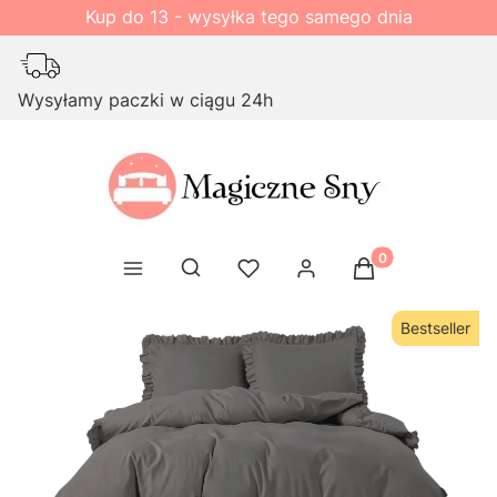
Kup do 13 - wysyłka tego samego dnia
Wysyłamy paczki w ciągu 24h
Produkty w kosz
Otwórz wyszukiwarkę
Bestseller