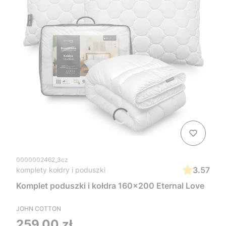
0000002462_3cz
3.57
komplety kołdry i poduszki
Komplet poduszki i kołdra 160x200 Eternal Love
JOHN COTTON
Cena
259,00 zł