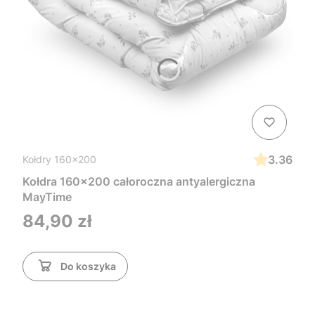
3.36
Kołdry 160x200
Kołdra 160x200 całoroczna antyalergiczna
MayTime
Cena
84,90 zł
Do koszyka