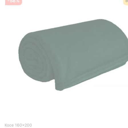
-58%
B
Koce 160x200