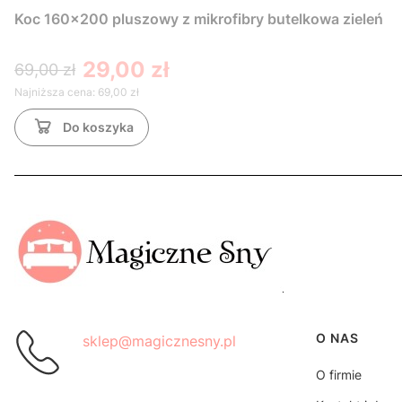
Koc 160x200 pluszowy z mikrofibry butelkowa zieleń
29,00 zł
69,00 zł
Najniższa cena:
69,00 zł
Do koszyka
Linki w s
O NAS
sklep@magicznesny.pl
O firmie