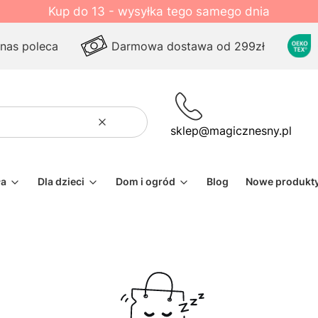
Kup do 13 - wysyłka tego samego dnia
 nas poleca
Darmowa dostawa od 299zł
Wyczyść
Szukaj
sklep@magicznesny.pl
ła
Dla dzieci
Dom i ogród
Blog
Nowe produkt