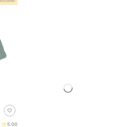
estseller
5.00