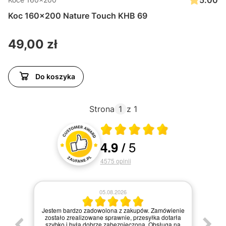
5.00
Koc 160x200 Nature Touch KHB 69
Cena
49,00 zł
Do koszyka
Strona
z 1
Średnia ocena 4.9 z 5
5
4.9
/
Oceny i recenzje klientów
4575
opinii
05.08.2026
Jestem bardzo zadowolona z zakupów. Zamówienie
zostało zrealizowane sprawnie, przesyłka dotarła
szybko i była dobrze zabezpieczona. Obsługa na