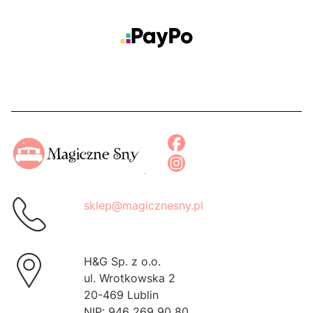
sklep@magicznesny.pl
H&G Sp. z o.o.
ul. Wrotkowska 2
20-469 Lublin
NIP: 946 269 90 80