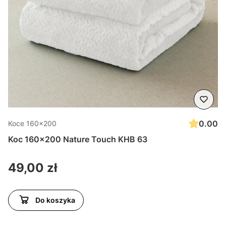
0.00
Koce 160x200
Koc 160x200 Nature Touch KHB 63
Cena
49,00 zł
Do koszyka