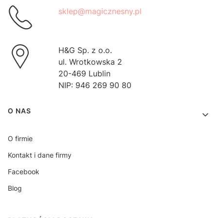
sklep@magicznesny.pl
H&G Sp. z o.o.
ul. Wrotkowska 2
20-469 Lublin
NIP: 946 269 90 80
Linki w stopce
O NAS
O firmie
Kontakt i dane firmy
Facebook
Blog