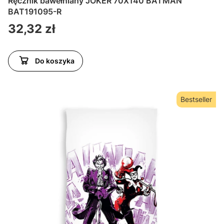
Ręcznik bawełniany JOKER 70X140 BATMAN
BAT191095-R
Cena
32,32 zł
Do koszyka
Bestseller