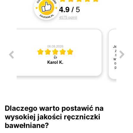
5
4.9
/
Oceny i recenzje klientów
4575
opinii
05.08.2026
Jestem bardzo zadowolona z zakupów. Zamówienie
zostało zrealizowane sprawnie, przesyłka dotarła
szybko i była dobrze zabezpieczona. Obsługa na
wysokim poziomie. Zakupiona kołdra spełniła moje
oczekiwania – jest lekka, miękka i bardzo ciepła. Z
przyjemnością wrócę po kolejne zakupy i polecam
sklep! 🤩
Izabela K.
Dlaczego warto postawić na
wysokiej jakości ręczniczki
bawełniane?