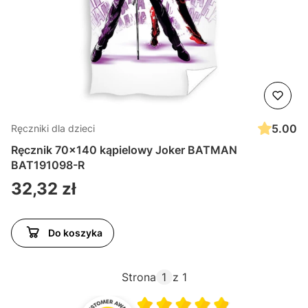
5.00
Ręczniki dla dzieci
Ręcznik 70x140 kąpielowy Joker BATMAN
BAT191098-R
Cena
32,32 zł
Do koszyka
Strona
z 1
Średnia ocena 4.9 z 5