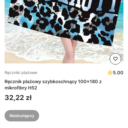
5.00
Ręczniki plażowe
Ręcznik plażowy szybkoschnący 100x180 z
mikrofibry H52
Cena
32,22 zł
Niedostępny