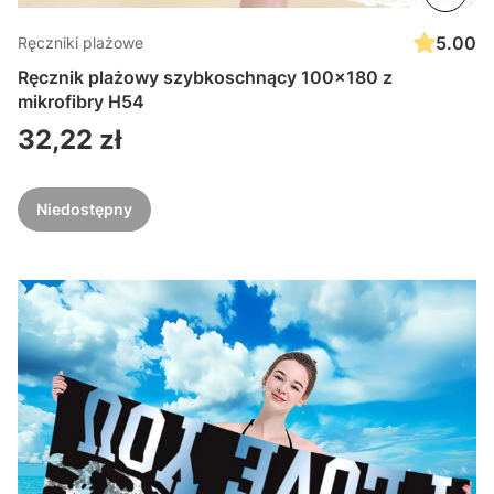
5.00
Ręczniki plażowe
Ręcznik plażowy szybkoschnący 100x180 z
mikrofibry H54
Cena
32,22 zł
Niedostępny