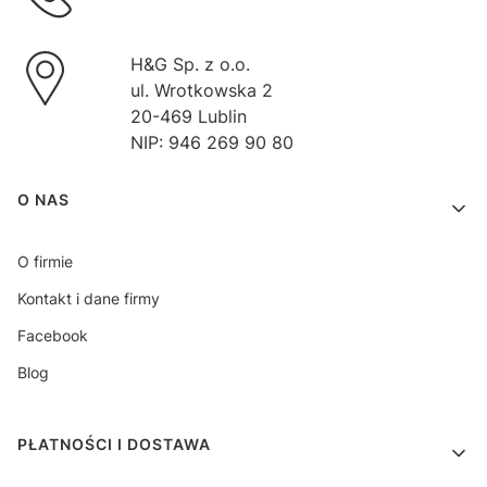
H&G Sp. z o.o.
ul. Wrotkowska 2
20-469 Lublin
NIP: 946 269 90 80
Linki w stopce
O NAS
O firmie
Kontakt i dane firmy
Facebook
Blog
PŁATNOŚCI I DOSTAWA