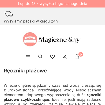
Kup do 13 - wysyłka tego samego dnia
Wysyłamy paczki w ciągu 24h
Produkty w kosz
Otwórz wyszukiwarkę
Ręczniki plażowe
W lecie chętnie spędzamy czas nad wodą, ciesząc się
z uroków słońca i orzeźwiającej wody. Nieodłącznym
elementem urlopowego wyposażenia są duże
ręczniki
plażowe szybkoschnące
. Idealnie, jeśli mają radosne
wzory, a po zwinięciu zajmują niewiele miejsca w