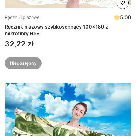
5.00
Ręczniki plażowe
Ręcznik plażowy szybkoschnący 100x180 z
mikrofibry H59
Cena
32,22 zł
Niedostępny