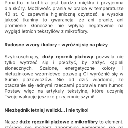
Ponadto mikrofibra jest bardzo miękka i przyjemna
dla skóry. Możliwość prania w pralce w temperaturze
40 st. C zapewnia higieniczną czystość, a wysoka
jakość tkaniny to gwarancja, że ani pranie, ani
promienie słoneczne nie wpłyną negatywnie na
wygląd letnich tekstyliów z mikrofibry.
Radosne wzory i kolory - wyróżnij się na plaży
Szybkoschnący,
duży ręcznik plażowy
pozwala nie
tylko wytrzeć się i położyć, by zażyć kąpieli
słonecznych. Szalone, energetyczne kolory i
nietuzinkowe wzornictwo pozwolą Ci wyróżnić się w
tłumie plażowiczów. Nie od dziś wiadomo, że
otaczanie się ładnymi rzeczami poprawia nam humor.
Postaw więc na artykuły tekstylne, które uczynią
Twoje wakacje jeszcze przyjemniejszymi!
Niezbędnik letniej walizki... i nie tylko!
Nasze
duże ręczniki plażowe z mikrofibry
to element,
którego nie możesz zapomnieć wybierając się na