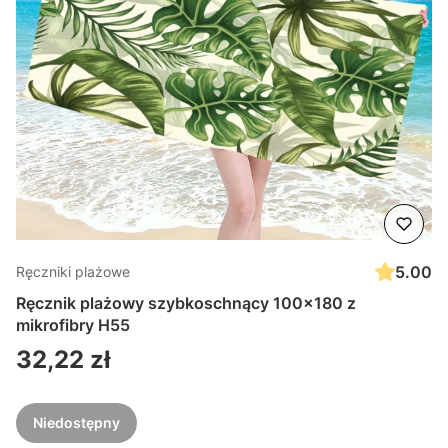
5.00
Ręczniki plażowe
Ręcznik plażowy szybkoschnący 100x180 z
mikrofibry H55
Cena
32,22 zł
Niedostępny