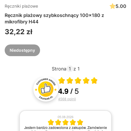
5.00
Ręczniki plażowe
Ręcznik plażowy szybkoschnący 100x180 z
mikrofibry H44
Cena
32,22 zł
Niedostępny
Strona
z 1
Średnia ocena 4.9 z 5
5
4.9
/
Oceny i recenzje klientów
4568
opinii
05.08.2026
Jestem bardzo zadowolona z zakupów. Zamówienie