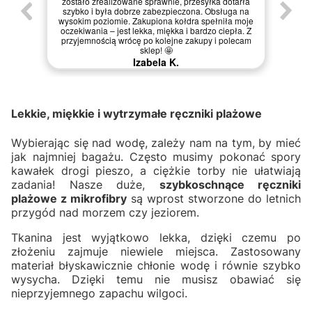
zostało zrealizowane sprawnie, przesyłka dotarła
szybko i była dobrze zabezpieczona. Obsługa na
wysokim poziomie. Zakupiona kołdra spełniła moje
oczekiwania – jest lekka, miękka i bardzo ciepła. Z
przyjemnością wrócę po kolejne zakupy i polecam
sklep! 🤩
Izabela K.
Lekkie, miękkie i wytrzymałe ręczniki plażowe
Wybierając się nad wodę, zależy nam na tym, by mieć
jak najmniej bagażu. Często musimy pokonać spory
kawałek drogi pieszo, a ciężkie torby nie ułatwiają
zadania! Nasze duże,
szybkoschnące ręczniki
plażowe z mikrofibry
są wprost stworzone do letnich
przygód nad morzem czy jeziorem.
Tkanina jest wyjątkowo lekka, dzięki czemu po
złożeniu zajmuje niewiele miejsca. Zastosowany
materiał błyskawicznie chłonie wodę i równie szybko
wysycha. Dzięki temu nie musisz obawiać się
nieprzyjemnego zapachu wilgoci.