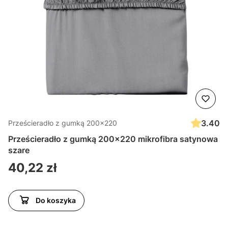
3.40
Prześcieradło z gumką 200x220
Prześcieradło z gumką 200x220 mikrofibra satynowa
szare
Cena
40,22 zł
Do koszyka