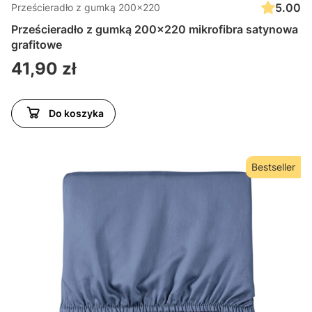
5.00
Prześcieradło z gumką 200x220
Prześcieradło z gumką 200x220 mikrofibra satynowa
grafitowe
Cena
41,90 zł
Do koszyka
Bestseller