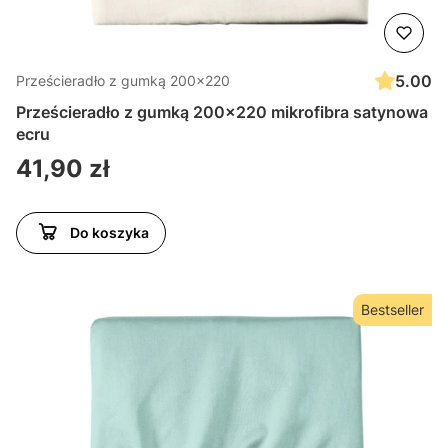
5.00
Prześcieradło z gumką 200x220
Prześcieradło z gumką 200x220 mikrofibra satynowa
ecru
Cena
41,90 zł
Do koszyka
Bestseller