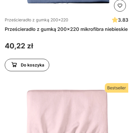
3.83
Prześcieradło z gumką 200x220
Prześcieradło z gumką 200x220 mikrofibra niebieskie
Cena
40,22 zł
Do koszyka
Bestseller