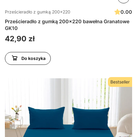
0.00
Prześcieradło z gumką 200x220
Prześcieradło z gumką 200x220 bawełna Granatowe
GK10
Cena
42,90 zł
Do koszyka
Bestseller