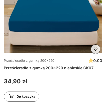
0.00
Prześcieradło z gumką 200x220
Prześcieradło z gumką 200x220 niebieskie GK07
Cena
34,90 zł
Do koszyka