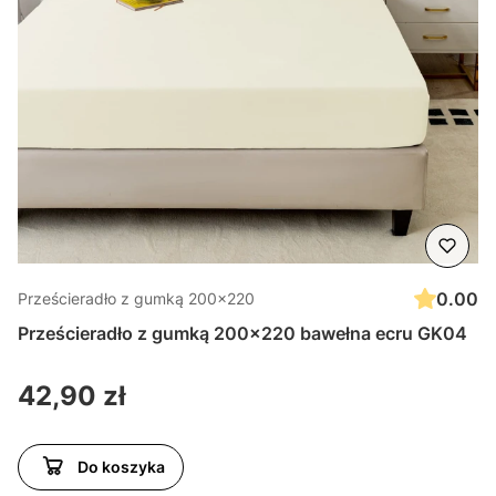
0.00
Prześcieradło z gumką 200x220
Prześcieradło z gumką 200x220 bawełna ecru GK04
Cena
42,90 zł
Do koszyka