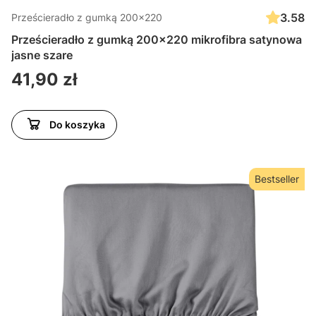
3.58
Prześcieradło z gumką 200x220
Prześcieradło z gumką 200x220 mikrofibra satynowa
jasne szare
Cena
41,90 zł
Do koszyka
Bestseller