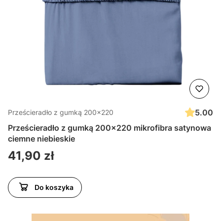
5.00
Prześcieradło z gumką 200x220
Prześcieradło z gumką 200x220 mikrofibra satynowa
ciemne niebieskie
Cena
41,90 zł
Do koszyka