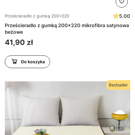
5.00
Prześcieradło z gumką 200x220
Prześcieradło z gumką 200x220 mikrofibra satynowa
beżowe
Cena
41,90 zł
Do koszyka
Bestseller