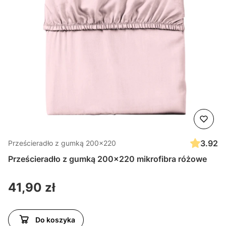
3.92
Prześcieradło z gumką 200x220
Prześcieradło z gumką 200x220 mikrofibra różowe
Cena
41,90 zł
Do koszyka