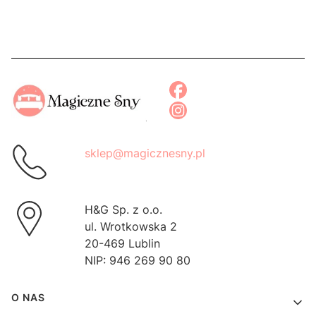
sklep@magicznesny.pl
H&G Sp. z o.o.
ul. Wrotkowska 2
20-469 Lublin
NIP: 946 269 90 80
Linki w stopce
O NAS