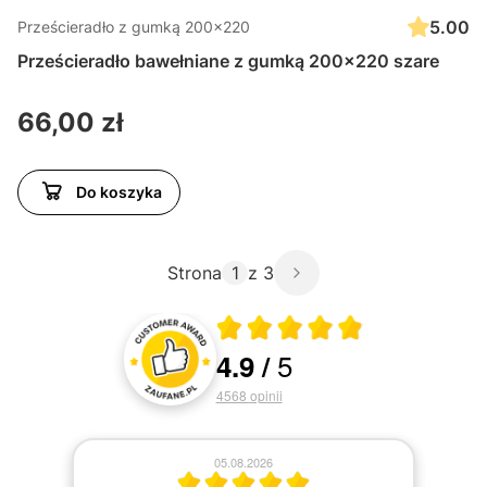
5.00
Prześcieradło z gumką 200x220
Prześcieradło bawełniane z gumką 200x220 szare
Cena
66,00 zł
Do koszyka
Strona
z 3
Średnia ocena 4.9 z 5
5
4.9
/
Oceny i recenzje klientów
4568
opinii
05.08.2026